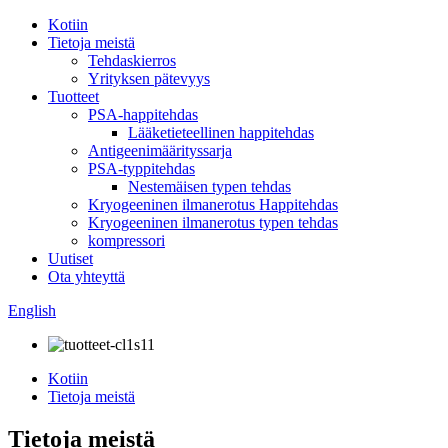
Kotiin
Tietoja meistä
Tehdaskierros
Yrityksen pätevyys
Tuotteet
PSA-happitehdas
Lääketieteellinen happitehdas
Antigeenimäärityssarja
PSA-typpitehdas
Nestemäisen typen tehdas
Kryogeeninen ilmanerotus Happitehdas
Kryogeeninen ilmanerotus typen tehdas
kompressori
Uutiset
Ota yhteyttä
English
Kotiin
Tietoja meistä
Tietoja meistä