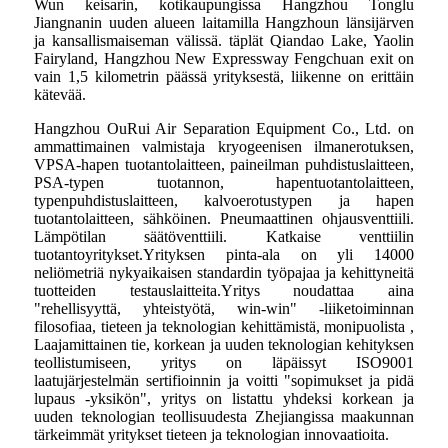
Wun keisarin, kotikaupungissa Hangzhou Tonglu
Jiangnanin uuden alueen laitamilla Hangzhoun länsijärven
ja kansallismaiseman välissä. täplät Qiandao Lake, Yaolin
Fairyland, Hangzhou New Expressway Fengchuan exit on
vain 1,5 kilometrin päässä yrityksestä, liikenne on erittäin
kätevää.
Hangzhou OuRui Air Separation Equipment Co., Ltd. on
ammattimainen valmistaja kryogeenisen ilmanerotuksen,
VPSA-hapen tuotantolaitteen, paineilman puhdistuslaitteen,
PSA-typen tuotannon, hapentuotantolaitteen,
typenpuhdistuslaitteen, kalvoerotustypen ja hapen
tuotantolaitteen, sähköinen. Pneumaattinen ohjausventtiili.
Lämpötilan säätöventtiili. Katkaise venttiilin
tuotantoyritykset.Yrityksen pinta-ala on yli 14000
neliömetriä nykyaikaisen standardin työpajaa ja kehittyneitä
tuotteiden testauslaitteita.Yritys noudattaa aina
"rehellisyyttä, yhteistyötä, win-win" -liiketoiminnan
filosofiaa, tieteen ja teknologian kehittämistä, monipuolista ,
Laajamittainen tie, korkean ja uuden teknologian kehityksen
teollistumiseen, yritys on läpäissyt ISO9001
laatujärjestelmän sertifioinnin ja voitti "sopimukset ja pidä
lupaus -yksikön", yritys on listattu yhdeksi korkean ja
uuden teknologian teollisuudesta Zhejiangissa maakunnan
tärkeimmät yritykset tieteen ja teknologian innovaatioita.