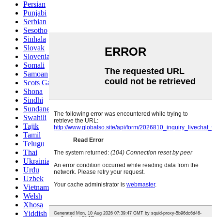
Persian
Punjabi
Serbian
Sesotho
Sinhala
Slovak
Slovenian
Somali
Samoan
Scots Gaelic
Shona
Sindhi
Sundanese
Swahili
Tajik
Tamil
Telugu
Thai
Ukrainian
Urdu
Uzbek
Vietnamese
Welsh
Xhosa
Yiddish