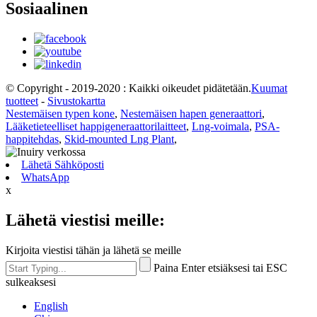
Sosiaalinen
© Copyright - 2019-2020 : Kaikki oikeudet pidätetään.
Kuumat
tuotteet
-
Sivustokartta
Nestemäisen typen kone
,
Nestemäisen hapen generaattori
,
Lääketieteelliset happigeneraattorilaitteet
,
Lng-voimala
,
PSA-
happitehdas
,
Skid-mounted Lng Plant
,
Lähetä Sähköposti
WhatsApp
x
Lähetä viestisi meille:
Kirjoita viestisi tähän ja lähetä se meille
Paina Enter etsiäksesi tai ESC
sulkeaksesi
English