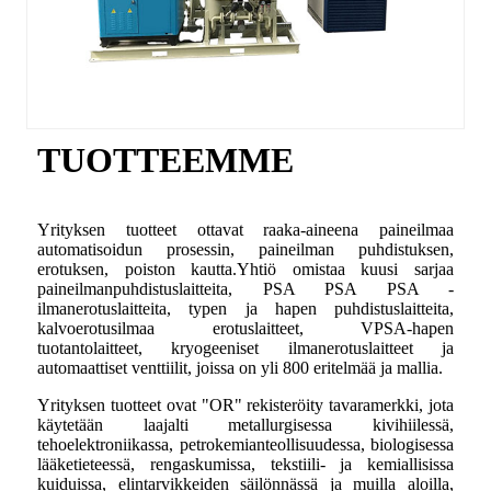
TUOTTEEMME
Yrityksen tuotteet ottavat raaka-aineena paineilmaa
automatisoidun prosessin, paineilman puhdistuksen,
erotuksen, poiston kautta.Yhtiö omistaa kuusi sarjaa
paineilmanpuhdistuslaitteita, PSA PSA PSA -
ilmanerotuslaitteita, typen ja hapen puhdistuslaitteita,
kalvoerotusilmaa erotuslaitteet, VPSA-hapen
tuotantolaitteet, kryogeeniset ilmanerotuslaitteet ja
automaattiset venttiilit, joissa on yli 800 eritelmää ja mallia.
Yrityksen tuotteet ovat "OR" rekisteröity tavaramerkki, jota
käytetään laajalti metallurgisessa kivihiilessä,
tehoelektroniikassa, petrokemianteollisuudessa, biologisessa
lääketieteessä, rengaskumissa, tekstiili- ja kemiallisissa
kuiduissa, elintarvikkeiden säilönnässä ja muilla aloilla,