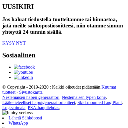
UUSIKIRI
Jos haluat tiedustella tuotteitamme tai hinnastoa,
jätä meille sähköpostiosoitteesi, niin otamme sinuun
yhteyttä 24 tunnin sisällä.
KYSY NYT
Sosiaalinen
© Copyright - 2019-2020 : Kaikki oikeudet pidätetään.
Kuumat
tuotteet
-
Sivustokartta
Nestemäisen hapen generaattori
,
Nestemäisen typen kone
,
Lääketieteelliset happigeneraattorilaitteet
,
Skid-mounted Lng Plant
,
Lng-voimala
,
PSA-happitehdas
,
Lähetä Sähköposti
WhatsApp