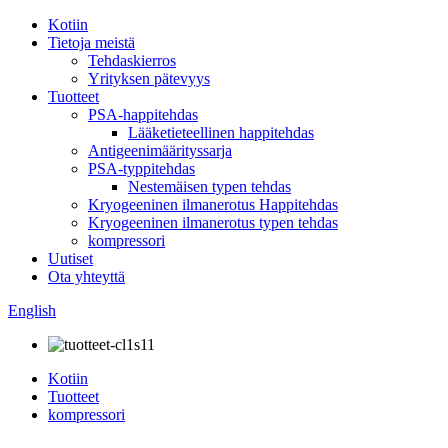
Kotiin
Tietoja meistä
Tehdaskierros
Yrityksen pätevyys
Tuotteet
PSA-happitehdas
Lääketieteellinen happitehdas
Antigeenimäärityssarja
PSA-typpitehdas
Nestemäisen typen tehdas
Kryogeeninen ilmanerotus Happitehdas
Kryogeeninen ilmanerotus typen tehdas
kompressori
Uutiset
Ota yhteyttä
English
Kotiin
Tuotteet
kompressori