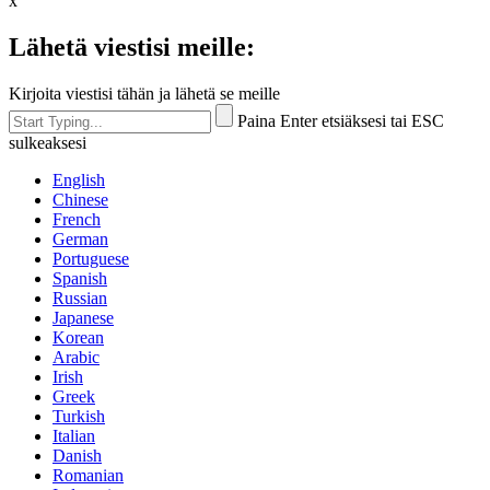
x
Lähetä viestisi meille:
Kirjoita viestisi tähän ja lähetä se meille
Paina Enter etsiäksesi tai ESC
sulkeaksesi
English
Chinese
French
German
Portuguese
Spanish
Russian
Japanese
Korean
Arabic
Irish
Greek
Turkish
Italian
Danish
Romanian