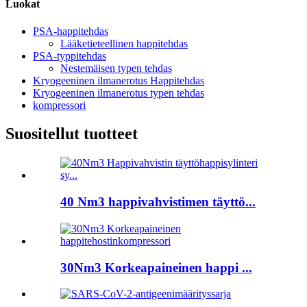
Luokat
PSA-happitehdas
Lääketieteellinen happitehdas
PSA-typpitehdas
Nestemäisen typen tehdas
Kryogeeninen ilmanerotus Happitehdas
Kryogeeninen ilmanerotus typen tehdas
kompressori
Suositellut tuotteet
40 Nm3 happivahvistimen täyttö...
30Nm3 Korkeapaineinen happi ...