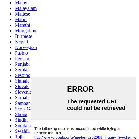
Malay
Malayalam
Maltese
Maori
Marathi
Mongolian
Burmese
Nepali
Norwegian
Pashto
Persian
Punjabi
Serbian
Sesotho
Sinhala
Slovak
Slovenian
Somali
Samoan
Scots Gaelic
Shona
Sindhi
Sundanese
Swahili
Tajik