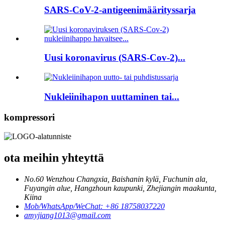
SARS-CoV-2-antigeenimäärityssarja
Uusi koronavirus (SARS-Cov-2)...
Nukleiinihapon uuttaminen tai...
kompressori
ota meihin yhteyttä
No.60 Wenzhou Changxia, Baishanin kylä, Fuchunin ala,
Fuyangin alue, Hangzhoun kaupunki, Zhejiangin maakunta,
Kiina
Mob/WhatsApp/WeChat: +86 18758037220
amyjiang1013@gmail.com