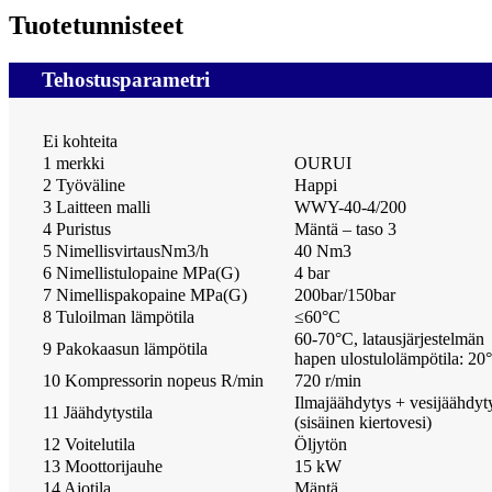
Tuotetunnisteet
Tehostusparametri
Ei kohteita
1 merkki
OURUI
2 Työväline
Happi
3 Laitteen malli
WWY-40-4/200
4 Puristus
Mäntä – taso 3
5 NimellisvirtausNm3/h
40 Nm3
6 Nimellistulopaine MPa(G)
4 bar
7 Nimellispakopaine MPa(G)
200bar/150bar
8 Tuloilman lämpötila
≤
60
°
C
60-70°C, latausjärjestelmän
9 Pakokaasun lämpötila
hapen ulostulolämpötila: 20
10 Kompressorin nopeus R/min
720 r/min
Ilmajäähdytys + vesijäähdyt
11 Jäähdytystila
(sisäinen kiertovesi)
12 Voitelutila
Öljytön
13 Moottorijauhe
15 kW
14 Ajotila
Mäntä