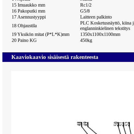
15 Imuaukko mm
Rc1/2
16 Pakoputki mm
G5/8
17 Asennustyyppi
Laitteen palkinto
PLC Kosketusnäyttö, kiina j
18 Ohjaustila
englanninkielinen tekstitys
19 Yksikön mitat (P*L*K)mm
1350x1100x1100mm
20 Paino KG
450kg
Kaaviokaavio sisäisestä rakenteesta