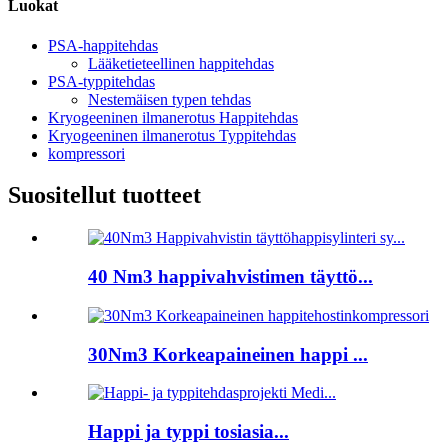
Luokat
PSA-happitehdas
Lääketieteellinen happitehdas
PSA-typpitehdas
Nestemäisen typen tehdas
Kryogeeninen ilmanerotus Happitehdas
Kryogeeninen ilmanerotus Typpitehdas
kompressori
Suositellut tuotteet
40 Nm3 happivahvistimen täyttö...
30Nm3 Korkeapaineinen happi ...
Happi ja typpi tosiasia...