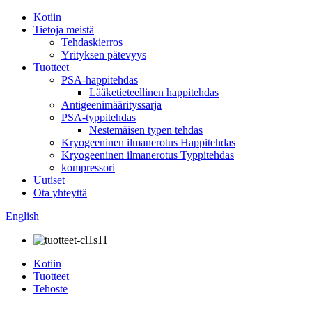
Kotiin
Tietoja meistä
Tehdaskierros
Yrityksen pätevyys
Tuotteet
PSA-happitehdas
Lääketieteellinen happitehdas
Antigeenimäärityssarja
PSA-typpitehdas
Nestemäisen typen tehdas
Kryogeeninen ilmanerotus Happitehdas
Kryogeeninen ilmanerotus Typpitehdas
kompressori
Uutiset
Ota yhteyttä
English
Kotiin
Tuotteet
Tehoste