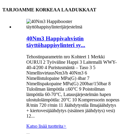
TARJOAMME KORKEAA LAADUKKAAT
40Nm3 Happivahvistin
täyttöhappisylinteri sy...
Tehostinparametrin nro Kohteet 1 Merkki
OURUI 2 Työväline Happi 3 Laitemalli WWY-
40-4/200 4 Puristusmäntä – Taso 3 5
NimellisvirtausNm3/h 40Nm3 6
Nimellistulopaine MPa(G) 4bar 7
Nimellispakopaine MPa(G) 200bar/150bar 8
Tuloilman lämpötila ≤60°C 9 Poistoilman
lämpötila 60-70°C, Latausjärjestelmän hapen
ulostulolämpötila: 20°C 10 Kompressorin nopeus
R/min 720 r/min 11 Jäähdytystila Ilmajäähdytys
+ kiertovesijäähdytys (sisäinen jäähdytys) vesi)
12...
Katso lisää tuotteita
>