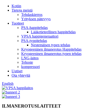
Kotiin
Tietoja meistä
Tehdaskierros
Yrityksen pätevyys
Tuotteet
PSA-happitehdas
Lääketieteellinen happitehdas
VPSA happigeneraattori
PSA-typpitehdas
Nestemäisen typen tehdas
Kryogeeninen ilmanerotus Happitehdas
Kryogeeninen ilmanerotus typen tehdas
LNG-laitos
Tehoste
kompressori
Uutiset
Ota yhteyttä
English
ILMANEROTUSLAITTEET