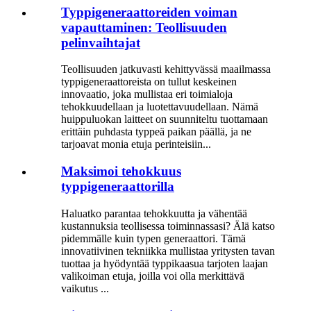
Typpigeneraattoreiden voiman
vapauttaminen: Teollisuuden
pelinvaihtajat
Teollisuuden jatkuvasti kehittyvässä maailmassa
typpigeneraattoreista on tullut keskeinen
innovaatio, joka mullistaa eri toimialoja
tehokkuudellaan ja luotettavuudellaan. Nämä
huippuluokan laitteet on suunniteltu tuottamaan
erittäin puhdasta typpeä paikan päällä, ja ne
tarjoavat monia etuja perinteisiin...
Maksimoi tehokkuus
typpigeneraattorilla
Haluatko parantaa tehokkuutta ja vähentää
kustannuksia teollisessa toiminnassasi? Älä katso
pidemmälle kuin typen generaattori. Tämä
innovatiivinen tekniikka mullistaa yritysten tavan
tuottaa ja hyödyntää typpikaasua tarjoten laajan
valikoiman etuja, joilla voi olla merkittävä
vaikutus ...