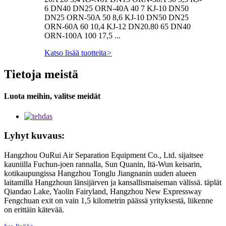
6 DN40 DN25 ORN-40A 40 7 KJ-10 DN50
DN25 ORN-50A 50 8,6 KJ-10 DN50 DN25
ORN-60A 60 10,4 KJ-12 DN20.80 65 DN40
ORN-100A 100 17,5 ...
Katso lisää tuotteita
>
Tietoja meistä
Luota meihin, valitse meidät
Lyhyt kuvaus:
Hangzhou OuRui Air Separation Equipment Co., Ltd. sijaitsee
kauniilla Fuchun-joen rannalla, Sun Quanin, Itä-Wun keisarin,
kotikaupungissa Hangzhou Tonglu Jiangnanin uuden alueen
laitamilla Hangzhoun länsijärven ja kansallismaiseman välissä. täplät
Qiandao Lake, Yaolin Fairyland, Hangzhou New Expressway
Fengchuan exit on vain 1,5 kilometrin päässä yrityksestä, liikenne
on erittäin kätevää.