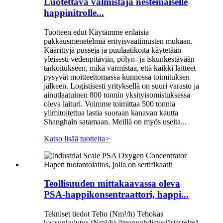
Luotettava valmistaja nestemäiselle
happinitrolle...
Tuotteen edut Käytämme erilaisia ​​
pakkausmenetelmiä erityisvaatimusten mukaan.
Käärittyjä pusseja ja puulaatikoita käytetään
yleisesti vedenpitäviin, pölyn- ja iskunkestävään
tarkoitukseen, mikä varmistaa, että kaikki laitteet
pysyvät moitteettomassa kunnossa toimituksen
jälkeen. Logistisesti yrityksellä on suuri varasto ja
ainutlaatuinen 800 tonnin yksityisomistuksessa
oleva laituri. Voimme toimittaa 500 tonnia
ylimitoitettua lastia suoraan kanavan kautta
Shanghain satamaan. Meillä on myös useita...
Katso lisää tuotteita
>
Teollisuuden mittakaavassa oleva
PSA-happikonsentraattori, happi...
Tekniset tiedot Teho (Nm³/h) Tehokas
kaasunkulutus (Nm³/h) ilmanpuhdistusjärjestelmä