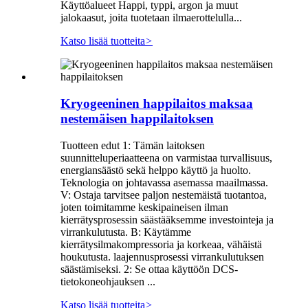
Käyttöalueet Happi, typpi, argon ja muut
jalokaasut, joita tuotetaan ilmaerottelulla...
Katso lisää tuotteita
>
Kryogeeninen happilaitos maksaa
nestemäisen happilaitoksen
Tuotteen edut 1: Tämän laitoksen
suunnitteluperiaatteena on varmistaa turvallisuus,
energiansäästö sekä helppo käyttö ja huolto.
Teknologia on johtavassa asemassa maailmassa.
V: Ostaja tarvitsee paljon nestemäistä tuotantoa,
joten toimitamme keskipaineisen ilman
kierrätysprosessin säästääksemme investointeja ja
virrankulutusta. B: Käytämme
kierrätysilmakompressoria ja korkeaa, vähäistä
houkutusta. laajennusprosessi virrankulutuksen
säästämiseksi. 2: Se ottaa käyttöön DCS-
tietokoneohjauksen ...
Katso lisää tuotteita
>