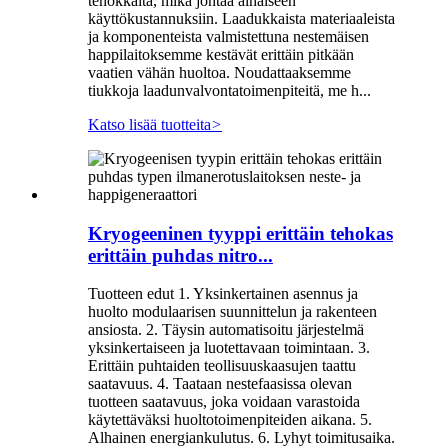
tehokkaita, mikä johtaa alhaiseen
käyttökustannuksiin. Laadukkaista materiaaleista
ja komponenteista valmistettuna nestemäisen
happilaitoksemme kestävät erittäin pitkään
vaatien vähän huoltoa. Noudattaaksemme
tiukkoja laadunvalvontatoimenpiteitä, me h...
Katso lisää tuotteita
>
Kryogeeninen tyyppi erittäin tehokas
erittäin puhdas nitro...
Tuotteen edut 1. Yksinkertainen asennus ja
huolto modulaarisen suunnittelun ja rakenteen
ansiosta. 2. Täysin automatisoitu järjestelmä
yksinkertaiseen ja luotettavaan toimintaan. 3.
Erittäin puhtaiden teollisuuskaasujen taattu
saatavuus. 4. Taataan nestefaasissa olevan
tuotteen saatavuus, joka voidaan varastoida
käytettäväksi huoltotoimenpiteiden aikana. 5.
Alhainen energiankulutus. 6. Lyhyt toimitusaika.