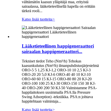
välttämätön kaasun ylläpitäjä maa, erityistä
sairaalassa, lääketieteellisellä hapella on erittäin
tärkeä rooli...
Katso lisää tuotteita
>
Lääketieteellinen happigeneraattori
sairaalan happigeneraattori...
Tekniset tiedot Teho (Nm³/h) Tehokas
kaasunkulutus (Nm³/h) ilmanpuhdistusjärjestelmä
ORO-5 5 1,25 KJ-1,2 ORO-10 10 2,5 KJ-3
ORO-20 20 5,0 KJ-6 ORO-40 40 10 KJ-10
ORO-60 60 15 KJ-15 ORO-80 80 20 KJ-20
ORO-100 100 25 KJ-30 ORO-150 150 38 KJ-
40 ORO-200 200 50 KJ-50 Valmistamme PSA-
happilaitoksen uusimmalla PSA:lla Pressure
Swing Adsorption) -tekniikka. PSA:n johtava
happitehtaan valmistaja...
Katso lisää tuotteita
>