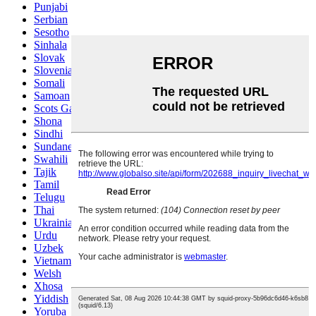
Punjabi
Serbian
Sesotho
Sinhala
Slovak
Slovenian
Somali
Samoan
Scots Gaelic
Shona
Sindhi
Sundanese
Swahili
Tajik
Tamil
Telugu
Thai
Ukrainian
Urdu
Uzbek
Vietnamese
Welsh
Xhosa
Yiddish
Yoruba