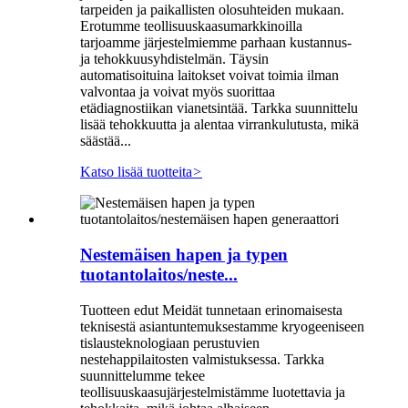
tarpeiden ja paikallisten olosuhteiden mukaan.
Erotumme teollisuuskaasumarkkinoilla
tarjoamme järjestelmiemme parhaan kustannus-
ja tehokkuusyhdistelmän. Täysin
automatisoituina laitokset voivat toimia ilman
valvontaa ja voivat myös suorittaa
etädiagnostiikan vianetsintää. Tarkka suunnittelu
lisää tehokkuutta ja alentaa virrankulutusta, mikä
säästää...
Katso lisää tuotteita
>
Nestemäisen hapen ja typen
tuotantolaitos/neste...
Tuotteen edut Meidät tunnetaan erinomaisesta
teknisestä asiantuntemuksestamme kryogeeniseen
tislausteknologiaan perustuvien
nestehappilaitosten valmistuksessa. Tarkka
suunnittelumme tekee
teollisuuskaasujärjestelmistämme luotettavia ja