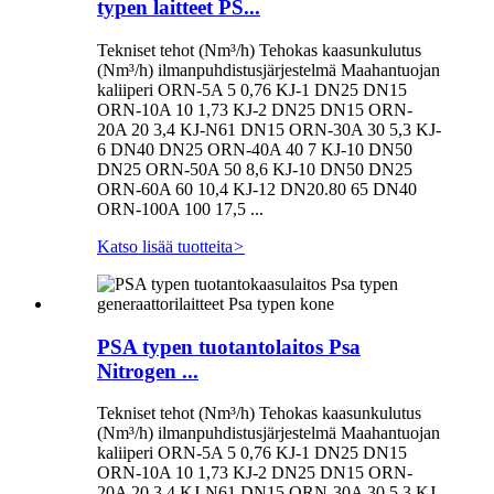
typen laitteet PS...
Tekniset tehot (Nm³/h) Tehokas kaasunkulutus
(Nm³/h) ilmanpuhdistusjärjestelmä Maahantuojan
kaliiperi ORN-5A 5 0,76 KJ-1 DN25 DN15
ORN-10A 10 1,73 KJ-2 DN25 DN15 ORN-
20A 20 3,4 KJ-N61 DN15 ORN-30A 30 5,3 KJ-
6 DN40 DN25 ORN-40A 40 7 KJ-10 DN50
DN25 ORN-50A 50 8,6 KJ-10 DN50 DN25
ORN-60A 60 10,4 KJ-12 DN20.80 65 DN40
ORN-100A 100 17,5 ...
Katso lisää tuotteita
>
PSA typen tuotantolaitos Psa
Nitrogen ...
Tekniset tehot (Nm³/h) Tehokas kaasunkulutus
(Nm³/h) ilmanpuhdistusjärjestelmä Maahantuojan
kaliiperi ORN-5A 5 0,76 KJ-1 DN25 DN15
ORN-10A 10 1,73 KJ-2 DN25 DN15 ORN-
20A 20 3,4 KJ-N61 DN15 ORN-30A 30 5,3 KJ-