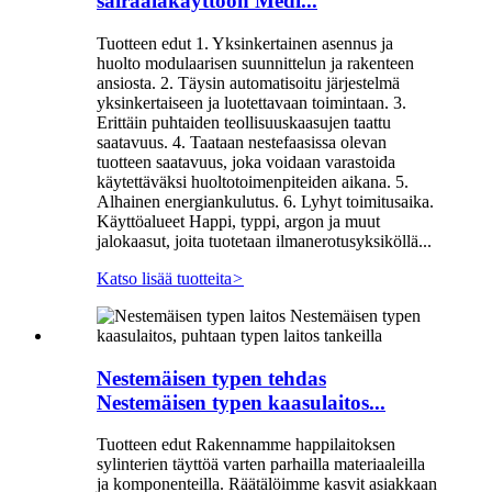
sairaalakäyttöön Medi...
Tuotteen edut 1. Yksinkertainen asennus ja
huolto modulaarisen suunnittelun ja rakenteen
ansiosta. 2. Täysin automatisoitu järjestelmä
yksinkertaiseen ja luotettavaan toimintaan. 3.
Erittäin puhtaiden teollisuuskaasujen taattu
saatavuus. 4. Taataan nestefaasissa olevan
tuotteen saatavuus, joka voidaan varastoida
käytettäväksi huoltotoimenpiteiden aikana. 5.
Alhainen energiankulutus. 6. Lyhyt toimitusaika.
Käyttöalueet Happi, typpi, argon ja muut
jalokaasut, joita tuotetaan ilmanerotusyksiköllä...
Katso lisää tuotteita
>
Nestemäisen typen tehdas
Nestemäisen typen kaasulaitos...
Tuotteen edut Rakennamme happilaitoksen
sylinterien täyttöä varten parhailla materiaaleilla
ja komponenteilla. Räätälöimme kasvit asiakkaan