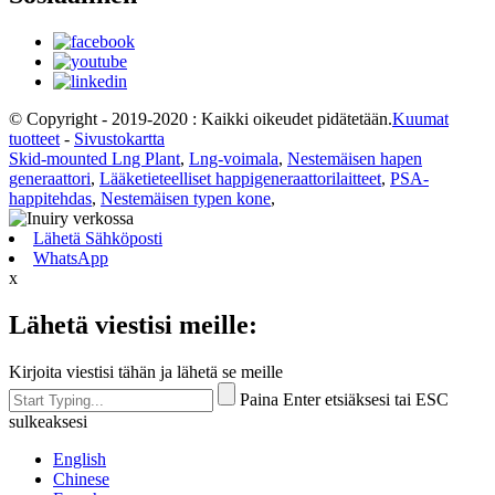
© Copyright - 2019-2020 : Kaikki oikeudet pidätetään.
Kuumat
tuotteet
-
Sivustokartta
Skid-mounted Lng Plant
,
Lng-voimala
,
Nestemäisen hapen
generaattori
,
Lääketieteelliset happigeneraattorilaitteet
,
PSA-
happitehdas
,
Nestemäisen typen kone
,
Lähetä Sähköposti
WhatsApp
x
Lähetä viestisi meille:
Kirjoita viestisi tähän ja lähetä se meille
Paina Enter etsiäksesi tai ESC
sulkeaksesi
English
Chinese