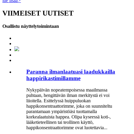
lue lisää
>
VIIMEISET UUTISET
Osallistu näyttelytoimintaan
Paranna ilmanlaatuasi laadukkailla
happirikastimillamme
Nykypäivän nopeatempoisessa maailmassa
puhtaan, hengittävän ilman merkitystä ei voi
liioitella. Esittelyssä huippuluokan
happikonsentraattorimme, joka on suunniteltu
parantamaan ympäristöäsi tuottamalla
korkealaatuista happea. Olipa kyseessä koti-,
lääketieteellinen tai teollinen käyttö,
happikonsentraattorimme ovat luotettavia...