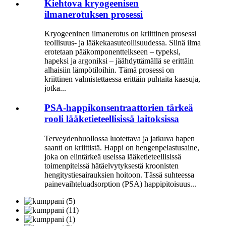
Kiehtova kryogeenisen
ilmanerotuksen prosessi
Kryogeeninen ilmanerotus on kriittinen prosessi
teollisuus- ja lääkekaasuteollisuudessa. Siinä ilma
erotetaan pääkomponentteikseen – typeksi,
hapeksi ja argoniksi – jäähdyttämällä se erittäin
alhaisiin lämpötiloihin. Tämä prosessi on
kriittinen valmistettaessa erittäin puhtaita kaasuja,
jotka...
PSA-happikonsentraattorien tärkeä
rooli lääketieteellisissä laitoksissa
Terveydenhuollossa luotettava ja jatkuva hapen
saanti on kriittistä. Happi on hengenpelastusaine,
joka on elintärkeä useissa lääketieteellisissä
toimenpiteissä hätäelvytyksestä kroonisten
hengitystiesairauksien hoitoon. Tässä suhteessa
painevaihteluadsorption (PSA) happipitoisuus...