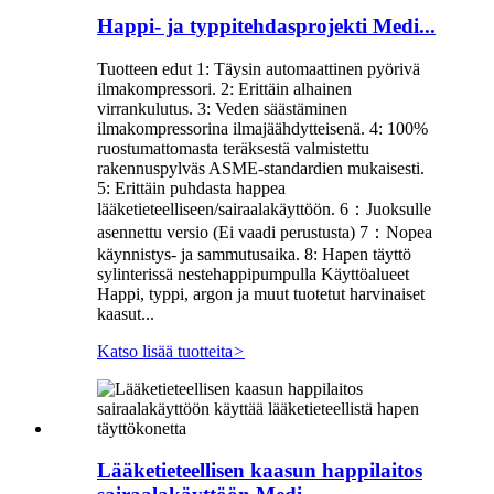
Happi- ja typpitehdasprojekti Medi...
Tuotteen edut 1: Täysin automaattinen pyörivä
ilmakompressori. 2: Erittäin alhainen
virrankulutus. 3: Veden säästäminen
ilmakompressorina ilmajäähdytteisenä. 4: 100%
ruostumattomasta teräksestä valmistettu
rakennuspylväs ASME-standardien mukaisesti.
5: Erittäin puhdasta happea
lääketieteelliseen/sairaalakäyttöön. 6：Juoksulle
asennettu versio (Ei vaadi perustusta) 7：Nopea
käynnistys- ja sammutusaika. 8: Hapen täyttö
sylinterissä nestehappipumpulla Käyttöalueet
Happi, typpi, argon ja muut tuotetut harvinaiset
kaasut...
Katso lisää tuotteita
>
Lääketieteellisen kaasun happilaitos