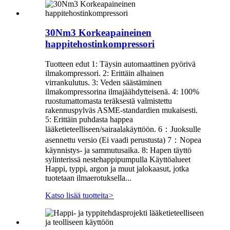
30Nm3 Korkeapaineinen
happitehostinkompressori
Tuotteen edut 1: Täysin automaattinen pyörivä
ilmakompressori. 2: Erittäin alhainen
virrankulutus. 3: Veden säästäminen
ilmakompressorina ilmajäähdytteisenä. 4: 100%
ruostumattomasta teräksestä valmistettu
rakennuspylväs ASME-standardien mukaisesti.
5: Erittäin puhdasta happea
lääketieteelliseen/sairaalakäyttöön. 6：Juoksulle
asennettu versio (Ei vaadi perustusta) 7：Nopea
käynnistys- ja sammutusaika. 8: Hapen täyttö
sylinterissä nestehappipumpulla Käyttöalueet
Happi, typpi, argon ja muut jalokaasut, jotka
tuotetaan ilmaerotuksella...
Katso lisää tuotteita
>