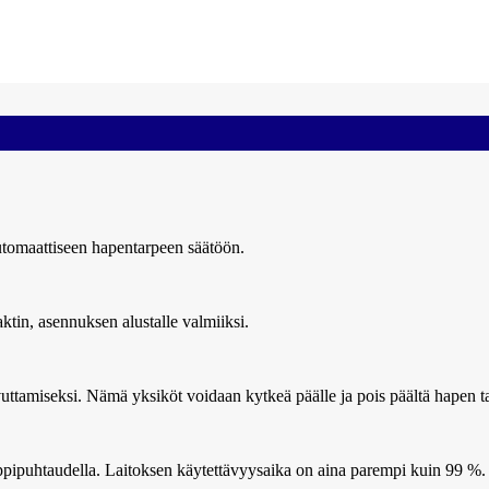
utomaattiseen hapentarpeen säätöön.
aktin, asennuksen alustalle valmiiksi.
uttamiseksi. Nämä yksiköt voidaan kytkeä päälle ja pois päältä hapen 
happipuhtaudella. Laitoksen käytettävyysaika on aina parempi kuin 99 %.