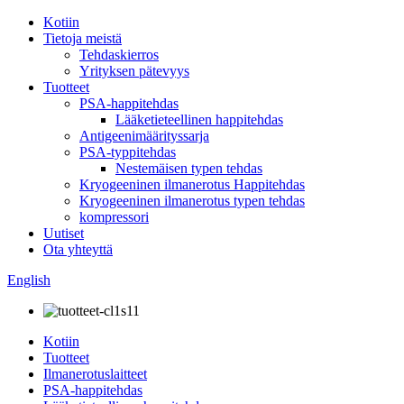
Kotiin
Tietoja meistä
Tehdaskierros
Yrityksen pätevyys
Tuotteet
PSA-happitehdas
Lääketieteellinen happitehdas
Antigeenimäärityssarja
PSA-typpitehdas
Nestemäisen typen tehdas
Kryogeeninen ilmanerotus Happitehdas
Kryogeeninen ilmanerotus typen tehdas
kompressori
Uutiset
Ota yhteyttä
English
Kotiin
Tuotteet
Ilmanerotuslaitteet
PSA-happitehdas