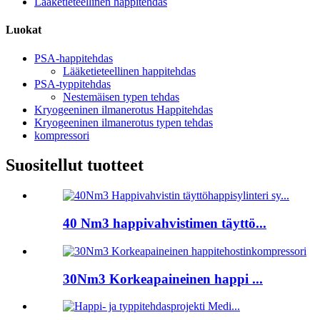
Lääketieteellinen happitehdas
Luokat
PSA-happitehdas
Lääketieteellinen happitehdas
PSA-typpitehdas
Nestemäisen typen tehdas
Kryogeeninen ilmanerotus Happitehdas
Kryogeeninen ilmanerotus typen tehdas
kompressori
Suositellut tuotteet
40 Nm3 happivahvistimen täyttö...
30Nm3 Korkeapaineinen happi ...