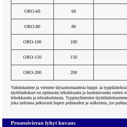
ORO-60
60
ORO-80
80
ORO-100
100
ORO-150
150
ORO-200
200
Valmistamme ja viemme täysautomaattisia happi- ja typpilaitoksia 
täyttölaitokset on optimoitu tehokkuutta ja luotettavuutta varte
tehokkuutta ja tehonkulutusta. Typpisylinterien täyttölaitoksemme
joka tarkistaa jatkuvasti hapen puhtauden ja sulkeutuu, jos puhtau
Prosessivirran lyhyt kuvaus