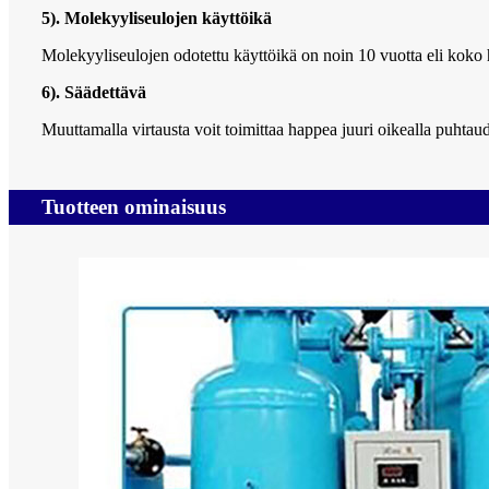
5). Molekyyliseulojen käyttöikä
Molekyyliseulojen odotettu käyttöikä on noin 10 vuotta eli koko h
6). Säädettävä
Muuttamalla virtausta voit toimittaa happea juuri oikealla puhtaud
Tuotteen ominaisuus