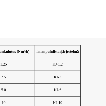
unkulutus (Nm³/h)
ilmanpuhdistusjärjestelmä
1.25
KJ-1.2
2.5
KJ-3
5.0
KJ-6
10
KJ-10