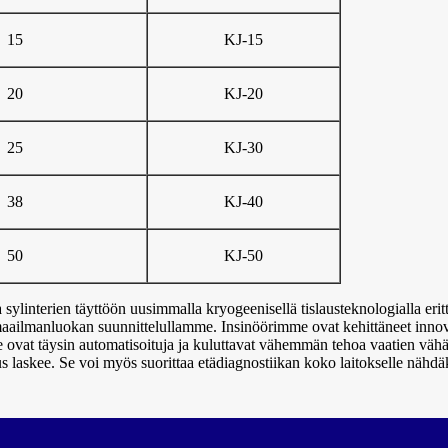
15
KJ-15
20
KJ-20
25
KJ-30
38
KJ-40
50
KJ-50
sylinterien täyttöön uusimmalla kryogeenisellä tislausteknologialla eri
n maailmanluokan suunnittelullamme. Insinöörimme ovat kehittäneet innov
 ovat täysin automatisoituja ja kuluttavat vähemmän tehoa vaatien vähän
s laskee. Se voi myös suorittaa etädiagnostiikan koko laitokselle nähdäk