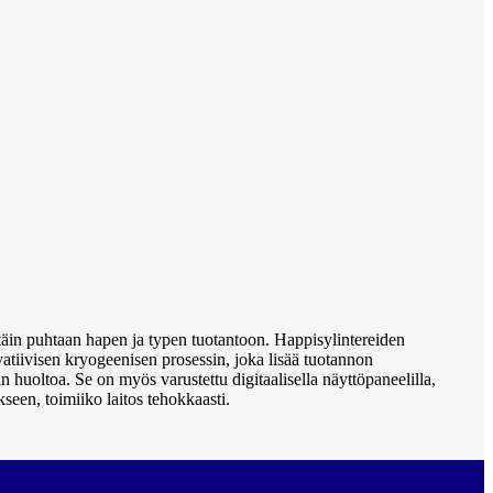
ttäin puhtaan hapen ja typen tuotantoon. Happisylintereiden
atiivisen kryogeenisen prosessin, joka lisää tuotannon
 huoltoa. Se on myös varustettu digitaalisella näyttöpaneelilla,
seen, toimiiko laitos tehokkaasti.