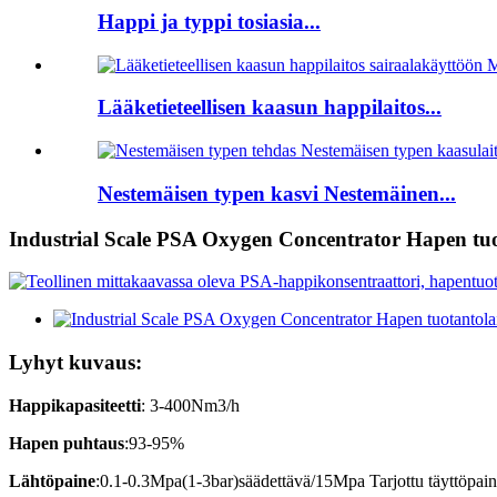
Happi ja typpi tosiasia...
Lääketieteellisen kaasun happilaitos...
Nestemäisen typen kasvi Nestemäinen...
Industrial Scale PSA Oxygen Concentrator Hapen tuotan
Lyhyt kuvaus:
Happikapasiteetti
: 3-400Nm3/h
Hapen puhtaus
:93-95%
Lähtöpaine
:0.1-0.3Mpa(1-3bar)säädettävä/15Mpa Tarjottu täyttöpai