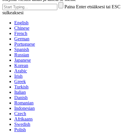
Paina Enter etsiäksesi tai ESC
sulkeaksesi
English
Chinese
French
German
Portuguese
Spanish
Russian
Japanese
Korean
Arabic
Irish
Greek
Turkish
Italian
Danish
Romanian
Indonesian
Czech
Afrikaans
Swedish
Polish