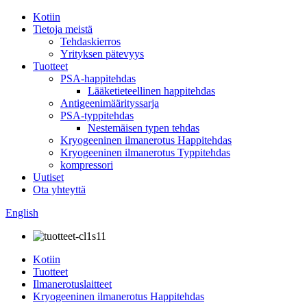
Kotiin
Tietoja meistä
Tehdaskierros
Yrityksen pätevyys
Tuotteet
PSA-happitehdas
Lääketieteellinen happitehdas
Antigeenimäärityssarja
PSA-typpitehdas
Nestemäisen typen tehdas
Kryogeeninen ilmanerotus Happitehdas
Kryogeeninen ilmanerotus Typpitehdas
kompressori
Uutiset
Ota yhteyttä
English
Kotiin
Tuotteet
Ilmanerotuslaitteet
Kryogeeninen ilmanerotus Happitehdas