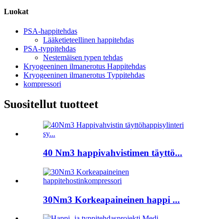
Luokat
PSA-happitehdas
Lääketieteellinen happitehdas
PSA-typpitehdas
Nestemäisen typen tehdas
Kryogeeninen ilmanerotus Happitehdas
Kryogeeninen ilmanerotus Typpitehdas
kompressori
Suositellut tuotteet
40 Nm3 happivahvistimen täyttö...
30Nm3 Korkeapaineinen happi ...