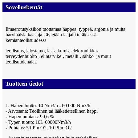
Sovelluskentät
Ilmaerotusyksikön tuottamaa happea, typpeä, argonia ja muita
harvinaisia ​​kaasuja käytetään laajalti teräksessä,
kemianteollisuudessa
teollisuus, jalostamo, lasi-, kumi-, elektroniikka-,
terveydenhuolto-, elintarvike-, metalli-, sähkö- ja muut
teollisuudenalat.
Tuotteen tiedot
1. Hapen tuotto: 10 Nm3/h - 60 000 Nm3/h
- Arvosana: Teollinen tai lääketieteellinen happi
- Hapen puhtaus: 99,6 %
- Typen tuotto: 10L-60000Nm3/h
- Puhtaus: 5 PPm O2, 10 PPm O2