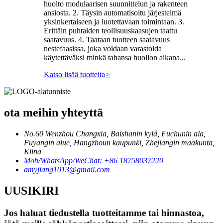
huolto modulaarisen suunnittelun ja rakenteen
ansiosta. 2. Täysin automatisoitu järjestelmä
yksinkertaiseen ja luotettavaan toimintaan. 3.
Erittäin puhtaiden teollisuuskaasujen taattu
saatavuus. 4. Taataan tuotteen saatavuus
nestefaasissa, joka voidaan varastoida
käytettäväksi minkä tahansa huollon aikana...
Katso lisää tuotteita
>
ota meihin yhteyttä
No.60 Wenzhou Changxia, Baishanin kylä, Fuchunin ala,
Fuyangin alue, Hangzhoun kaupunki, Zhejiangin maakunta,
Kiina
Mob/WhatsApp/WeChat: +86 18758037220
amyjiang1013@gmail.com
UUSIKIRI
Jos haluat tiedustella tuotteitamme tai hinnastoa,