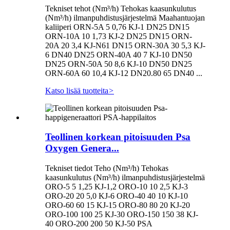
Tekniset tehot (Nm³/h) Tehokas kaasunkulutus
(Nm³/h) ilmanpuhdistusjärjestelmä Maahantuojan
kaliiperi ORN-5A 5 0,76 KJ-1 DN25 DN15
ORN-10A 10 1,73 KJ-2 DN25 DN15 ORN-
20A 20 3,4 KJ-N61 DN15 ORN-30A 30 5,3 KJ-
6 DN40 DN25 ORN-40A 40 7 KJ-10 DN50
DN25 ORN-50A 50 8,6 KJ-10 DN50 DN25
ORN-60A 60 10,4 KJ-12 DN20.80 65 DN40 ...
Katso lisää tuotteita
>
Teollinen korkean pitoisuuden Psa
Oxygen Genera...
Tekniset tiedot Teho (Nm³/h) Tehokas
kaasunkulutus (Nm³/h) ilmanpuhdistusjärjestelmä
ORO-5 5 1,25 KJ-1,2 ORO-10 10 2,5 KJ-3
ORO-20 20 5,0 KJ-6 ORO-40 40 10 KJ-10
ORO-60 60 15 KJ-15 ORO-80 80 20 KJ-20
ORO-100 100 25 KJ-30 ORO-150 150 38 KJ-
40 ORO-200 200 50 KJ-50 PSA