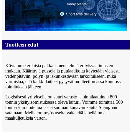
Tuotteen edut
Käytämme erilaisia ​​pakkausmenetelmiä erityisvaatimusten
mukaan. Käärittyjä pusseja ja puulaatikoita käytetään yleisesti
vedenpitäviin, pölyn- ja iskunkestävään tarkoitukseen, mikä
varmistaa, että kaikki laitteet pysyvät moitteettomassa kunnossa
toimituksen jälkeen.
Logistisesti yrityksellä on suuri varasto ja ainutlaatuinen 800
tonnin yksityisomistuksessa oleva laituri. Voimme toimittaa 500
tonnia ylimitoitettua lastia suoraan kanavan kautta Shanghain
satamaan. Meillä on myös useita valtateitä lähellämme
maakuljetuksia varten.