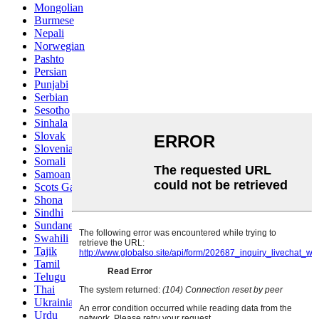
Mongolian
Burmese
Nepali
Norwegian
Pashto
Persian
Punjabi
Serbian
Sesotho
Sinhala
Slovak
Slovenian
Somali
Samoan
Scots Gaelic
Shona
Sindhi
Sundanese
Swahili
Tajik
Tamil
Telugu
Thai
Ukrainian
Urdu