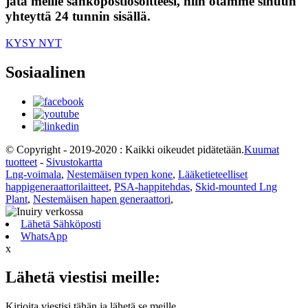
jätä meille sähköpostiosoitteesi, niin otamme sinuun
yhteyttä 24 tunnin sisällä.
KYSY NYT
Sosiaalinen
© Copyright - 2019-2020 : Kaikki oikeudet pidätetään.
Kuumat
tuotteet
-
Sivustokartta
Lng-voimala
,
Nestemäisen typen kone
,
Lääketieteelliset
happigeneraattorilaitteet
,
PSA-happitehdas
,
Skid-mounted Lng
Plant
,
Nestemäisen hapen generaattori
,
Lähetä Sähköposti
WhatsApp
x
Lähetä viestisi meille:
Kirjoita viestisi tähän ja lähetä se meille