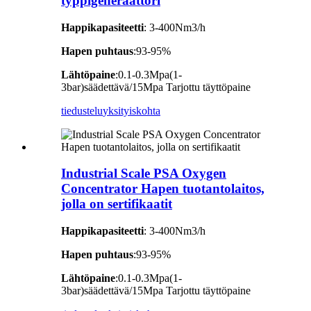
typpigeneraattori
Happikapasiteetti
: 3-400Nm3/h
Hapen puhtaus
:93-95%
Lähtöpaine
:0.1-0.3Mpa(1-
3bar)säädettävä/15Mpa Tarjottu täyttöpaine
tiedustelu
yksityiskohta
Industrial Scale PSA Oxygen
Concentrator Hapen tuotantolaitos,
jolla on sertifikaatit
Happikapasiteetti
: 3-400Nm3/h
Hapen puhtaus
:93-95%
Lähtöpaine
:0.1-0.3Mpa(1-
3bar)säädettävä/15Mpa Tarjottu täyttöpaine