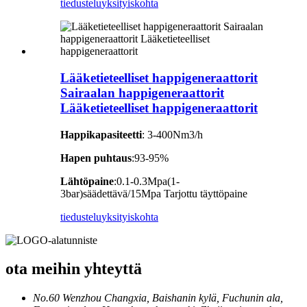
tiedustelu
yksityiskohta
Lääketieteelliset happigeneraattorit
Sairaalan happigeneraattorit
Lääketieteelliset happigeneraattorit
Happikapasiteetti
: 3-400Nm3/h
Hapen puhtaus
:93-95%
Lähtöpaine
:0.1-0.3Mpa(1-
3bar)säädettävä/15Mpa Tarjottu täyttöpaine
tiedustelu
yksityiskohta
ota meihin yhteyttä
No.60 Wenzhou Changxia, Baishanin kylä, Fuchunin ala,