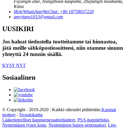
Fuyangin alue, Hangzhoun kaupunki, Zhejiangin maakunta,
Kiina
Mob/WhatsApp/WeChat: +86 18758037220
amyjiang1013@gmail.com
UUSIKIRI
Jos haluat tiedustella tuotteitamme tai hinnastoa,
jätä meille sähköpostiosoitteesi, niin otamme sinuun
yhteyttä 24 tunnin sisällä.
KYSY NYT
Sosiaalinen
© Copyright - 2019-2020 : Kaikki oikeudet pidätetään.
Kuumat
tuotteet
-
Sivustokartta
Lääketieteelliset happigeneraattorilaitteet
,
PSA-happitehdas
,
Nestemäisen typen kone
,
Nestemäisen hapen generaattori
,
Lng-