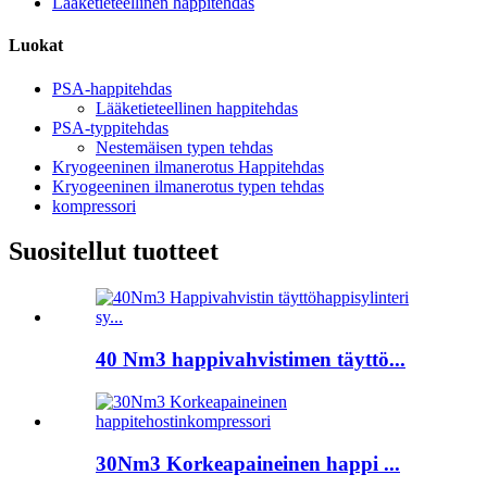
Lääketieteellinen happitehdas
Luokat
PSA-happitehdas
Lääketieteellinen happitehdas
PSA-typpitehdas
Nestemäisen typen tehdas
Kryogeeninen ilmanerotus Happitehdas
Kryogeeninen ilmanerotus typen tehdas
kompressori
Suositellut tuotteet
40 Nm3 happivahvistimen täyttö...
30Nm3 Korkeapaineinen happi ...