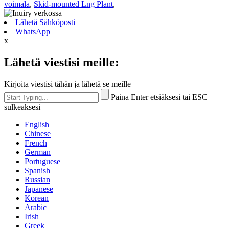
voimala
,
Skid-mounted Lng Plant
,
Lähetä Sähköposti
WhatsApp
x
Lähetä viestisi meille:
Kirjoita viestisi tähän ja lähetä se meille
Paina Enter etsiäksesi tai ESC
sulkeaksesi
English
Chinese
French
German
Portuguese
Spanish
Russian
Japanese
Korean
Arabic
Irish
Greek