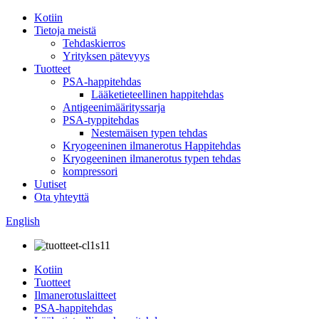
Kotiin
Tietoja meistä
Tehdaskierros
Yrityksen pätevyys
Tuotteet
PSA-happitehdas
Lääketieteellinen happitehdas
Antigeenimäärityssarja
PSA-typpitehdas
Nestemäisen typen tehdas
Kryogeeninen ilmanerotus Happitehdas
Kryogeeninen ilmanerotus typen tehdas
kompressori
Uutiset
Ota yhteyttä
English
Kotiin
Tuotteet
Ilmanerotuslaitteet
PSA-happitehdas