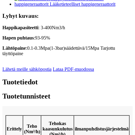
Lyhyt kuvaus:
Happikapasiteetti
: 3-400Nm3/h
Hapen puhtaus
:93-95%
Lähtöpaine
:0.1-0.3Mpa(1-3bar)säädettävä/15Mpa Tarjottu
täyttöpaine
Lähetä meille sähköpostia
Lataa PDF-muodossa
Tuotetiedot
Tuotetunnisteet
Tehokas
Teho
Erittely
kaasunkulutus
ilmanpuhdistusjärjestelmä
(Nm³/h)
(Nm³/h)