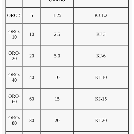
ORO-5
5
1.25
KJ-1.2
ORO-
10
2.5
KJ-3
10
ORO-
20
5.0
KJ-6
20
ORO-
40
10
KJ-10
40
ORO-
60
15
KJ-15
60
ORO-
80
20
KJ-20
80