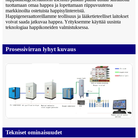
tuottamaan omaa happea ja lopettamaan riippuvuutensa
markkinoilta ostetuista happisylintereistä.
Happigeneraattoreillamme teollisuus ja lääketieteelliset laitokset
voivat saada jatkuvaa happea. Yrityksemme käyttää uusinta
teknologiaa happikoneiden valmistuksessa.
Prosessivirran lyhyt kuvaus
Tekniset ominaisuudet