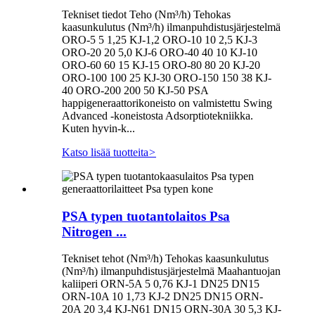
Tekniset tiedot Teho (Nm³/h) Tehokas
kaasunkulutus (Nm³/h) ilmanpuhdistusjärjestelmä
ORO-5 5 1,25 KJ-1,2 ORO-10 10 2,5 KJ-3
ORO-20 20 5,0 KJ-6 ORO-40 40 10 KJ-10
ORO-60 60 15 KJ-15 ORO-80 80 20 KJ-20
ORO-100 100 25 KJ-30 ORO-150 150 38 KJ-
40 ORO-200 200 50 KJ-50 PSA
happigeneraattorikoneisto on valmistettu Swing
Advanced -koneistosta Adsorptiotekniikka.
Kuten hyvin-k...
Katso lisää tuotteita
>
PSA typen tuotantolaitos Psa
Nitrogen ...
Tekniset tehot (Nm³/h) Tehokas kaasunkulutus
(Nm³/h) ilmanpuhdistusjärjestelmä Maahantuojan
kaliiperi ORN-5A 5 0,76 KJ-1 DN25 DN15
ORN-10A 10 1,73 KJ-2 DN25 DN15 ORN-
20A 20 3,4 KJ-N61 DN15 ORN-30A 30 5,3 KJ-