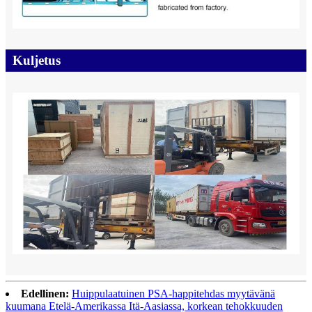
Kuljetus
Edellinen:
Huippulaatuinen PSA-happitehdas myytävänä
kuumana Etelä-Amerikassa Itä-Aasiassa, korkean tehokkuuden