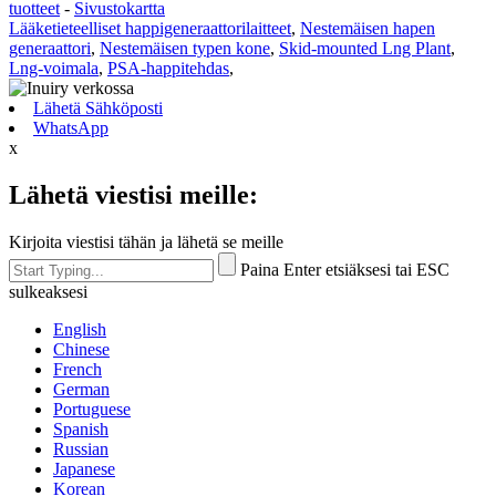
tuotteet
-
Sivustokartta
Lääketieteelliset happigeneraattorilaitteet
,
Nestemäisen hapen
generaattori
,
Nestemäisen typen kone
,
Skid-mounted Lng Plant
,
Lng-voimala
,
PSA-happitehdas
,
Lähetä Sähköposti
WhatsApp
x
Lähetä viestisi meille:
Kirjoita viestisi tähän ja lähetä se meille
Paina Enter etsiäksesi tai ESC
sulkeaksesi
English
Chinese
French
German
Portuguese
Spanish
Russian
Japanese
Korean