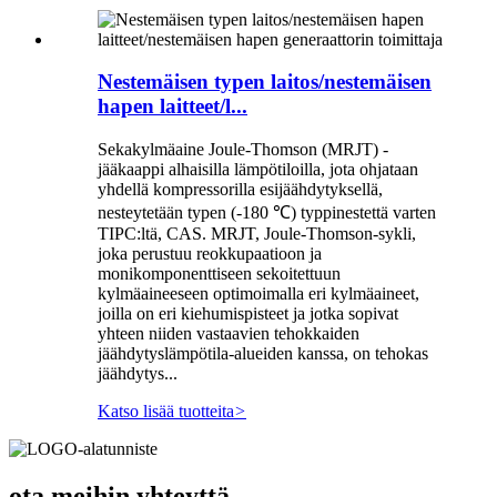
Nestemäisen typen laitos/nestemäisen
hapen laitteet/l...
Sekakylmäaine Joule-Thomson (MRJT) -
jääkaappi alhaisilla lämpötiloilla, jota ohjataan
yhdellä kompressorilla esijäähdytyksellä,
nesteytetään typen (-180 ℃) typpinestettä varten
TIPC:ltä, CAS. MRJT, Joule-Thomson-sykli,
joka perustuu reokkupaatioon ja
monikomponenttiseen sekoitettuun
kylmäaineeseen optimoimalla eri kylmäaineet,
joilla on eri kiehumispisteet ja jotka sopivat
yhteen niiden vastaavien tehokkaiden
jäähdytyslämpötila-alueiden kanssa, on tehokas
jäähdytys...
Katso lisää tuotteita
>
ota meihin yhteyttä