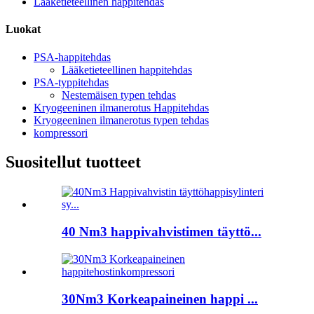
Lääketieteellinen happitehdas
Luokat
PSA-happitehdas
Lääketieteellinen happitehdas
PSA-typpitehdas
Nestemäisen typen tehdas
Kryogeeninen ilmanerotus Happitehdas
Kryogeeninen ilmanerotus typen tehdas
kompressori
Suositellut tuotteet
40 Nm3 happivahvistimen täyttö...
30Nm3 Korkeapaineinen happi ...