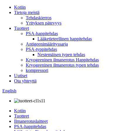
Kotiin
Tietoja meistä
Tehdaskierros
Yrityksen pätevyys
Tuotteet
PSA-happitehdas
Lääketieteellinen happitehdas
Antigeenimäärityssarja
PSA-typpitehdas
Nestemäisen typen tehdas
Kryogeeninen ilmanerotus Happitehdas
Kryogeeninen ilmanerotus typen tehdas
kompressori
Uutiset
Ota yhteyttä
English
Kotiin
Tuotteet
Ilmanerotuslaitteet
PSA-happitehdas