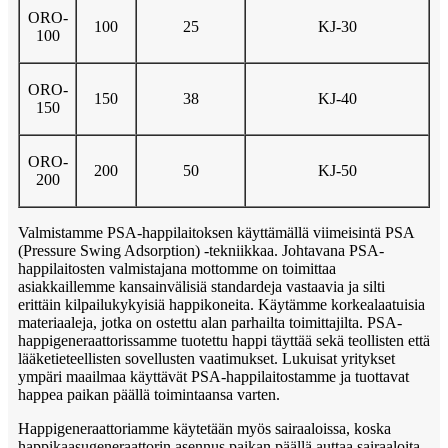
ORO-
100
25
KJ-30
100
ORO-
150
38
KJ-40
150
ORO-
200
50
KJ-50
200
Valmistamme PSA-happilaitoksen käyttämällä viimeisintä PSA
(Pressure Swing Adsorption) -tekniikkaa. Johtavana PSA-
happilaitosten valmistajana mottomme on toimittaa
asiakkaillemme kansainvälisiä standardeja vastaavia ja silti
erittäin kilpailukykyisiä happikoneita. Käytämme korkealaatuisia
materiaaleja, jotka on ostettu alan parhailta toimittajilta. PSA-
happigeneraattorissamme tuotettu happi täyttää sekä teollisten että
lääketieteellisten sovellusten vaatimukset. Lukuisat yritykset
ympäri maailmaa käyttävät PSA-happilaitostamme ja tuottavat
happea paikan päällä toimintaansa varten.
Happigeneraattoriamme käytetään myös sairaaloissa, koska
happikaasugeneraattorin asennus paikan päällä auttaa sairaaloita