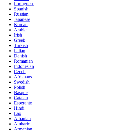
Portuguese
Spanish
Russian
Japanese
Korean
Arabic
Irish
Greek
Turkish
Italian
Danish
Romanian
Indonesian
Czech
Afrikaans
Swedish
Polish
Basque
Catalan
Esperanto
Hindi
Lao
Albanian
Amharic
Armenian