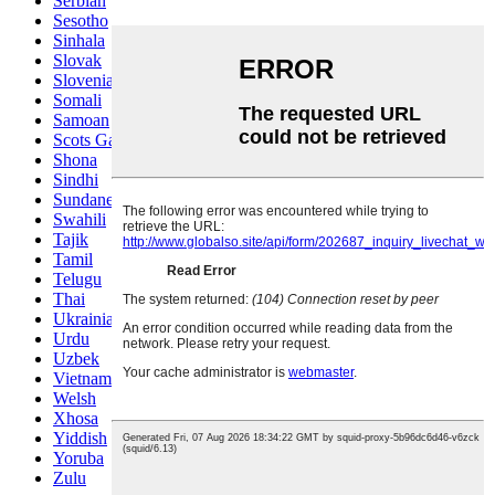
Serbian
Sesotho
Sinhala
Slovak
Slovenian
Somali
Samoan
Scots Gaelic
Shona
Sindhi
Sundanese
Swahili
Tajik
Tamil
Telugu
Thai
Ukrainian
Urdu
Uzbek
Vietnamese
Welsh
Xhosa
Yiddish
Yoruba
Zulu