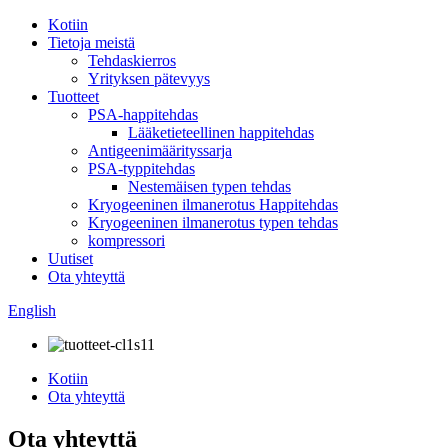
Kotiin
Tietoja meistä
Tehdaskierros
Yrityksen pätevyys
Tuotteet
PSA-happitehdas
Lääketieteellinen happitehdas
Antigeenimäärityssarja
PSA-typpitehdas
Nestemäisen typen tehdas
Kryogeeninen ilmanerotus Happitehdas
Kryogeeninen ilmanerotus typen tehdas
kompressori
Uutiset
Ota yhteyttä
English
Kotiin
Ota yhteyttä
Ota yhteyttä