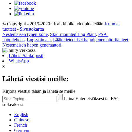
© Copyright - 2019-2020 : Kaikki oikeudet pidätetään.
Kuumat
tuotteet
-
Sivustokartta
Nestemäisen typen kone
,
Skid-mounted Lng Plant
,
PSA-
happitehdas
,
Lng-voimala
,
Lääketieteelliset happigeneraattorilaitteet
,
Nestemäisen hapen generaattori
,
Lähetä Sähköposti
WhatsApp
x
Lähetä viestisi meille:
Kirjoita viestisi tähän ja lähetä se meille
Paina Enter etsiäksesi tai ESC
sulkeaksesi
English
Chinese
French
German