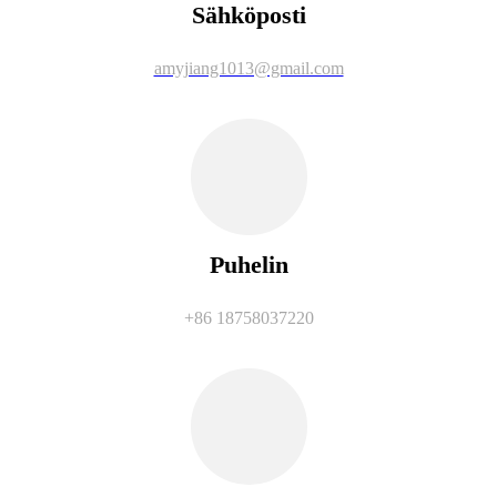
Sähköposti
amyjiang1013@gmail.com
Puhelin
+86 18758037220