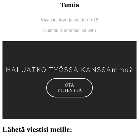
Tuntia
Maanantai-perjantai: klo 9-18
lauantai,
Sunnuntai: suljettu
HALUATKO TYÖSSÄ KANSSAmme?
OTA
YHTEYTTÄ
Lähetä viestisi meille: