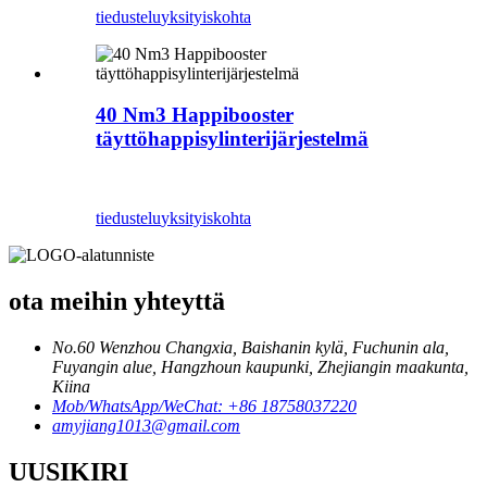
tiedustelu
yksityiskohta
40 Nm3 Happibooster
täyttöhappisylinterijärjestelmä
tiedustelu
yksityiskohta
ota meihin yhteyttä
No.60 Wenzhou Changxia, Baishanin kylä, Fuchunin ala,
Fuyangin alue, Hangzhoun kaupunki, Zhejiangin maakunta,
Kiina
Mob/WhatsApp/WeChat: +86 18758037220
amyjiang1013@gmail.com
UUSIKIRI