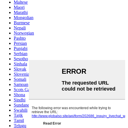
Maltese
Maori
Marathi
Mongolian
Burmese
Nepali
Norwegian
Pashto
Persian
Punjabi
Serbian
Sesotho
Sinhala
Slovak
Slovenian
Somali
Samoan
Scots Gaelic
Shona
Sindhi
Sundanese
Swahili
Tajik
Tamil
Telugu