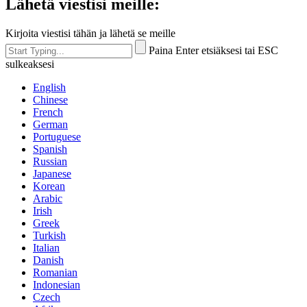
Lähetä viestisi meille:
Kirjoita viestisi tähän ja lähetä se meille
Paina Enter etsiäksesi tai ESC
sulkeaksesi
English
Chinese
French
German
Portuguese
Spanish
Russian
Japanese
Korean
Arabic
Irish
Greek
Turkish
Italian
Danish
Romanian
Indonesian
Czech