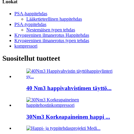
Luokat
PSA-happitehdas
Lääketieteellinen happitehdas
PSA-typpitehdas
Nestemäisen typen tehdas
Kryogeeninen ilmanerotus Happitehdas
Kryogeeninen ilmanerotus typen tehdas
kompressori
Suositellut tuotteet
40 Nm3 happivahvistimen täyttö...
30Nm3 Korkeapaineinen happi ...