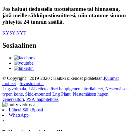
Jos haluat tiedustella tuotteitamme tai hinnastoa,
jätä meille sähköpostiosoitteesi, niin otamme sinuun
yhteyttä 24 tunnin sisällä.
KYSY NYT
Sosiaalinen
© Copyright - 2019-2020 : Kaikki oikeudet pidätetään.
Kuumat
tuotteet
-
Sivustokartta
Lng-voimala
,
Lääketieteelliset happigeneraattorilaitteet
,
Nestemäisen
typen kone
,
Skid-mounted Lng Plant
,
Nestemäisen hapen
generaattori
,
PSA-happitehdas
,
Lähetä Sähköposti
WhatsApp
x