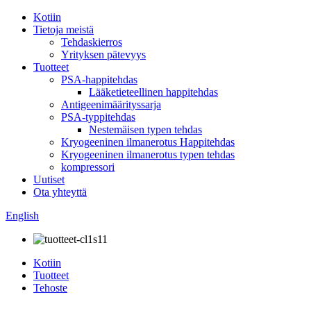
Kotiin
Tietoja meistä
Tehdaskierros
Yrityksen pätevyys
Tuotteet
PSA-happitehdas
Lääketieteellinen happitehdas
Antigeenimäärityssarja
PSA-typpitehdas
Nestemäisen typen tehdas
Kryogeeninen ilmanerotus Happitehdas
Kryogeeninen ilmanerotus typen tehdas
kompressori
Uutiset
Ota yhteyttä
English
Kotiin
Tuotteet
Tehoste