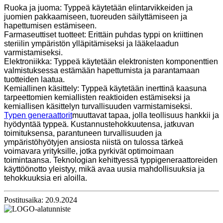
Ruoka ja juoma: Typpeä käytetään elintarvikkeiden ja
juomien pakkaamiseen, tuoreuden säilyttämiseen ja
hapettumisen estämiseen.
Farmaseuttiset tuotteet: Erittäin puhdas typpi on kriittinen
steriilin ympäristön ylläpitämiseksi ja lääkelaadun
varmistamiseksi.
Elektroniikka: Typpeä käytetään elektronisten komponenttien
valmistuksessa estämään hapettumista ja parantamaan
tuotteiden laatua.
Kemiallinen käsittely: Typpeä käytetään inerttinä kaasuna
tarpeettomien kemiallisten reaktioiden estämiseksi ja
kemiallisen käsittelyn turvallisuuden varmistamiseksi.
Typen generaattorit
muuttavat tapaa, jolla teollisuus hankkii ja
hyödyntää typpeä. Kustannustehokkuutensa, jatkuvan
toimituksensa, parantuneen turvallisuuden ja
ympäristöhyötyjen ansiosta niistä on tulossa tärkeä
voimavara yrityksille, jotka pyrkivät optimoimaan
toimintaansa. Teknologian kehittyessä typpigeneraattoreiden
käyttöönotto yleistyy, mikä avaa uusia mahdollisuuksia ja
tehokkuuksia eri aloilla.
Postitusaika: 20.9.2024