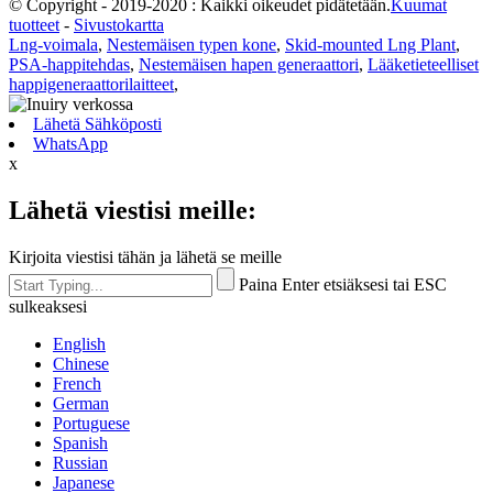
© Copyright - 2019-2020 : Kaikki oikeudet pidätetään.
Kuumat
tuotteet
-
Sivustokartta
Lng-voimala
,
Nestemäisen typen kone
,
Skid-mounted Lng Plant
,
PSA-happitehdas
,
Nestemäisen hapen generaattori
,
Lääketieteelliset
happigeneraattorilaitteet
,
Lähetä Sähköposti
WhatsApp
x
Lähetä viestisi meille:
Kirjoita viestisi tähän ja lähetä se meille
Paina Enter etsiäksesi tai ESC
sulkeaksesi
English
Chinese
French
German
Portuguese
Spanish
Russian
Japanese