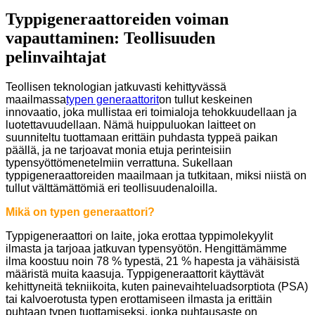
Typpigeneraattoreiden voiman
vapauttaminen: Teollisuuden
pelinvaihtajat
Teollisen teknologian jatkuvasti kehittyvässä
maailmassa
typen generaattorit
on tullut keskeinen
innovaatio, joka mullistaa eri toimialoja tehokkuudellaan ja
luotettavuudellaan. Nämä huippuluokan laitteet on
suunniteltu tuottamaan erittäin puhdasta typpeä paikan
päällä, ja ne tarjoavat monia etuja perinteisiin
typensyöttömenetelmiin verrattuna. Sukellaan
typpigeneraattoreiden maailmaan ja tutkitaan, miksi niistä on
tullut välttämättömiä eri teollisuudenaloilla.
Mikä on typen generaattori?
Typpigeneraattori on laite, joka erottaa typpimolekyylit
ilmasta ja tarjoaa jatkuvan typensyötön. Hengittämämme
ilma koostuu noin 78 % typestä, 21 % hapesta ja vähäisistä
määristä muita kaasuja. Typpigeneraattorit käyttävät
kehittyneitä tekniikoita, kuten painevaihteluadsorptiota (PSA)
tai kalvoerotusta typen erottamiseen ilmasta ja erittäin
puhtaan typen tuottamiseksi, jonka puhtausaste on