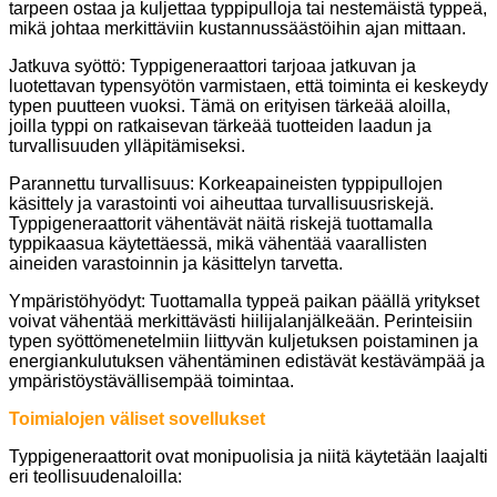
tarpeen ostaa ja kuljettaa typpipulloja tai nestemäistä typpeä,
mikä johtaa merkittäviin kustannussäästöihin ajan mittaan.
Jatkuva syöttö: Typpigeneraattori tarjoaa jatkuvan ja
luotettavan typensyötön varmistaen, että toiminta ei keskeydy
typen puutteen vuoksi. Tämä on erityisen tärkeää aloilla,
joilla typpi on ratkaisevan tärkeää tuotteiden laadun ja
turvallisuuden ylläpitämiseksi.
Parannettu turvallisuus: Korkeapaineisten typpipullojen
käsittely ja varastointi voi aiheuttaa turvallisuusriskejä.
Typpigeneraattorit vähentävät näitä riskejä tuottamalla
typpikaasua käytettäessä, mikä vähentää vaarallisten
aineiden varastoinnin ja käsittelyn tarvetta.
Ympäristöhyödyt: Tuottamalla typpeä paikan päällä yritykset
voivat vähentää merkittävästi hiilijalanjälkeään. Perinteisiin
typen syöttömenetelmiin liittyvän kuljetuksen poistaminen ja
energiankulutuksen vähentäminen edistävät kestävämpää ja
ympäristöystävällisempää toimintaa.
Toimialojen väliset sovellukset
Typpigeneraattorit ovat monipuolisia ja niitä käytetään laajalti
eri teollisuudenaloilla: