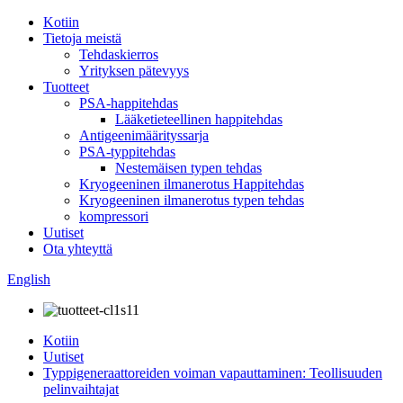
Kotiin
Tietoja meistä
Tehdaskierros
Yrityksen pätevyys
Tuotteet
PSA-happitehdas
Lääketieteellinen happitehdas
Antigeenimäärityssarja
PSA-typpitehdas
Nestemäisen typen tehdas
Kryogeeninen ilmanerotus Happitehdas
Kryogeeninen ilmanerotus typen tehdas
kompressori
Uutiset
Ota yhteyttä
English
Kotiin
Uutiset
Typpigeneraattoreiden voiman vapauttaminen: Teollisuuden
pelinvaihtajat