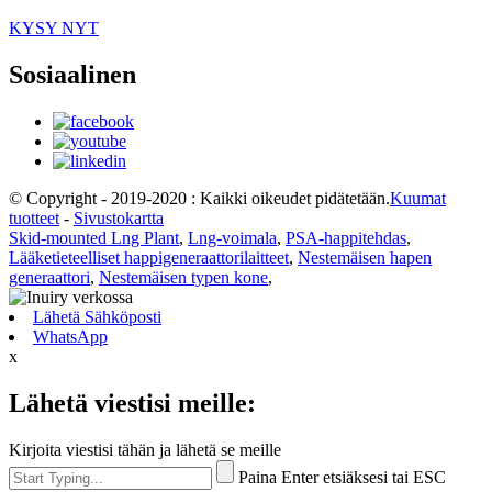
KYSY NYT
Sosiaalinen
© Copyright - 2019-2020 : Kaikki oikeudet pidätetään.
Kuumat
tuotteet
-
Sivustokartta
Skid-mounted Lng Plant
,
Lng-voimala
,
PSA-happitehdas
,
Lääketieteelliset happigeneraattorilaitteet
,
Nestemäisen hapen
generaattori
,
Nestemäisen typen kone
,
Lähetä Sähköposti
WhatsApp
x
Lähetä viestisi meille:
Kirjoita viestisi tähän ja lähetä se meille
Paina Enter etsiäksesi tai ESC