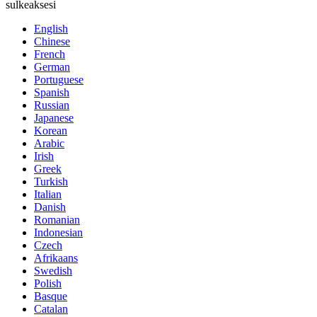
sulkeaksesi
English
Chinese
French
German
Portuguese
Spanish
Russian
Japanese
Korean
Arabic
Irish
Greek
Turkish
Italian
Danish
Romanian
Indonesian
Czech
Afrikaans
Swedish
Polish
Basque
Catalan