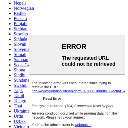
Nepali
Norwegian
Pashto
Persian
Punjabi
Serbian
Sesotho
Sinhala
Slovak
Slovenian
Somali
Samoan
Scots Gaelic
Shona
Sindhi
Sundanese
Swahili
Tajik
Tamil
Telugu
Thai
Ukrainian
Urdu
Uzbek
Vietnamese